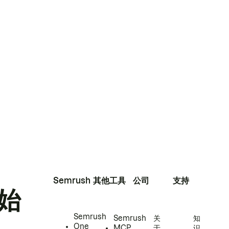
Semrush
其他工具
公司
支持
始
Semrush
Semrush
关
知
One
MCP
于
识