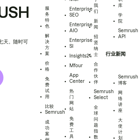
我
库
USH
服
Enterprise
们
务
SEO
学
特
新
院
Enterprise
色
闻
AIO
Semrush
解
招
API
Enterprise
h 七天。随时可
决
贤
SI
方
纳
案
行业新闻
士
Insights24
价
合
Mfour
格
作
App
伙
Semrush
免
Center
伴
博客
费
试
热
Semrush
网
用
门
Select
络
网
讲
比较
全
站
座
Semrush
球
免
问
大
成
费
题
使
功
工
指
计
案
具
数
划
例