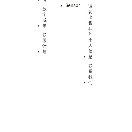
Sensor
请
数
勿
字
出
成
售
果
我
的
联
个
盟
人
计
信
划
息
联
系
我
们