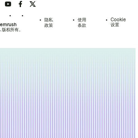
隐私
使用
Cookie
Semrush
设置
政策
条款
.
版权所有。