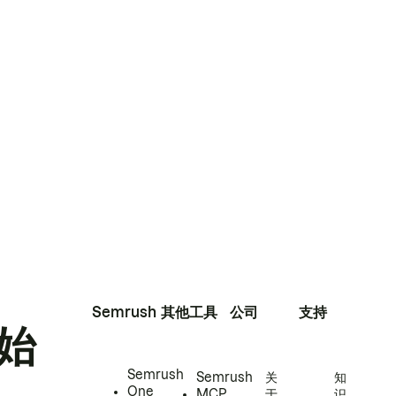
Semrush
其他工具
公司
支持
始
Semrush
Semrush
关
知
One
MCP
于
识