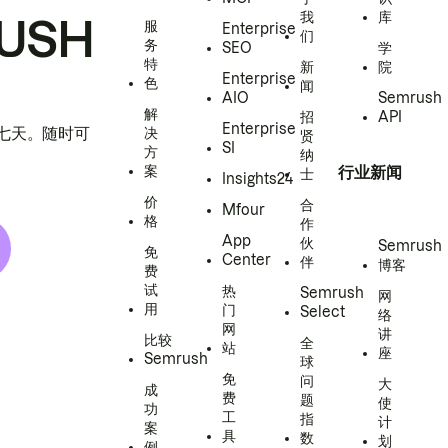
我
库
USH
服
Enterprise
们
务
SEO
学
特
新
院
Enterprise
色
闻
AIO
Semrush
解
招
API
Enterprise
h 七天。随时可
决
贤
SI
方
纳
案
行业新闻
士
Insights24
价
合
Mfour
格
作
App
伙
Semrush
免
Center
伴
博客
费
试
热
Semrush
网
用
门
Select
络
网
讲
比较
全
站
座
Semrush
球
免
问
大
成
费
题
使
功
工
指
计
案
具
数
划
例