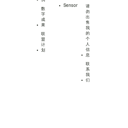
Sensor
请
数
勿
字
出
成
售
果
我
的
联
个
盟
人
计
信
划
息
联
系
我
们