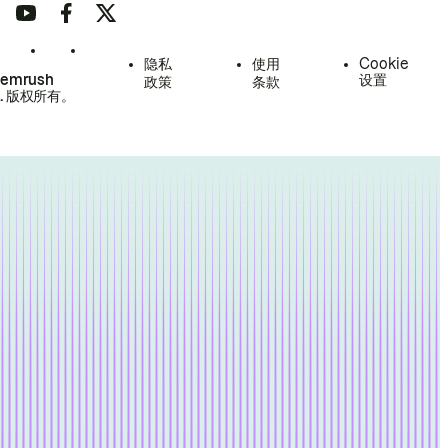
隐私
使用
Cookie
Semrush
设置
政策
条款
.
版权所有。