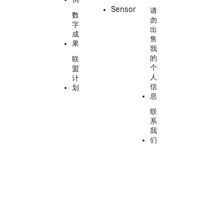
Sensor
请
数
勿
字
出
成
售
果
我
的
联
个
盟
人
计
信
划
息
联
系
我
们