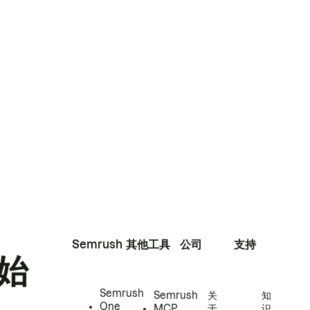
Semrush
其他工具
公司
支持
始
Semrush
Semrush
关
知
One
MCP
于
识