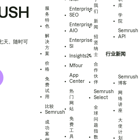
我
库
USH
服
Enterprise
们
务
SEO
学
特
新
院
Enterprise
色
闻
AIO
Semrush
解
招
API
Enterprise
h 七天。随时可
决
贤
SI
方
纳
案
行业新闻
士
Insights24
价
合
Mfour
格
作
App
伙
Semrush
免
Center
伴
博客
费
试
热
Semrush
网
用
门
Select
络
网
讲
比较
全
站
座
Semrush
球
免
问
大
成
费
题
使
功
工
指
计
案
具
数
划
例