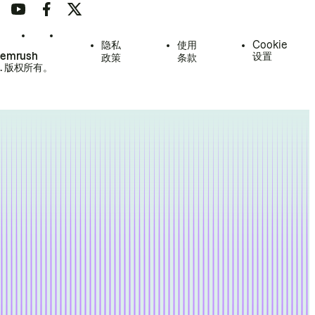
隐私
使用
Cookie
Semrush
设置
政策
条款
.
版权所有。