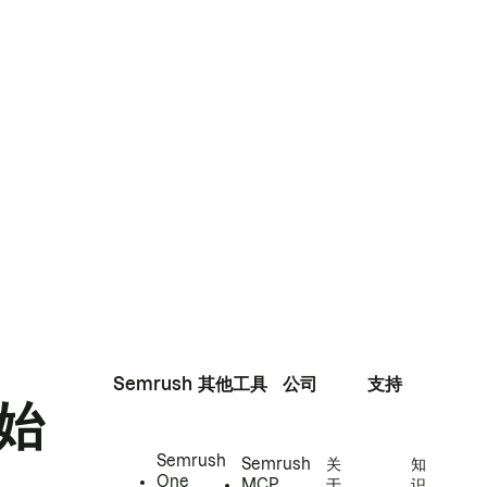
Semrush
其他工具
公司
支持
始
Semrush
Semrush
关
知
One
MCP
于
识