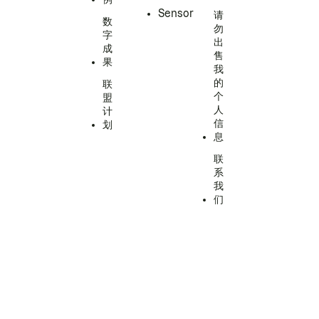
Sensor
请
数
勿
字
出
成
售
果
我
的
联
个
盟
人
计
信
划
息
联
系
我
们