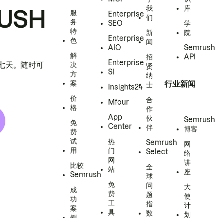
我
库
USH
服
Enterprise
们
务
SEO
学
特
新
院
Enterprise
色
闻
AIO
Semrush
解
招
API
Enterprise
h 七天。随时可
决
贤
SI
方
纳
案
行业新闻
士
Insights24
价
合
Mfour
格
作
App
伙
Semrush
免
Center
伴
博客
费
试
热
Semrush
网
用
门
Select
络
网
讲
比较
全
站
座
Semrush
球
免
问
大
成
费
题
使
功
工
指
计
案
具
数
划
例