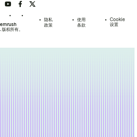
隐私
使用
Cookie
Semrush
设置
政策
条款
.
版权所有。