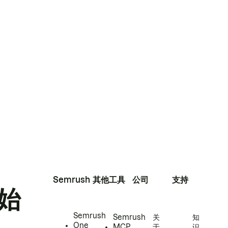
Semrush
其他工具
公司
支持
始
Semrush
Semrush
关
知
One
MCP
于
识