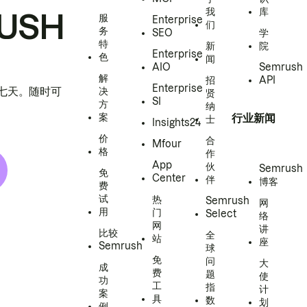
我
库
USH
服
Enterprise
们
务
SEO
学
特
新
院
Enterprise
色
闻
AIO
Semrush
解
招
API
Enterprise
h 七天。随时可
决
贤
SI
方
纳
案
行业新闻
士
Insights24
价
合
Mfour
格
作
App
伙
Semrush
免
Center
伴
博客
费
试
热
Semrush
网
用
门
Select
络
网
讲
比较
全
站
座
Semrush
球
免
问
大
成
费
题
使
功
工
指
计
案
具
数
划
例