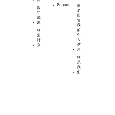
Sensor
请
数
勿
字
出
成
售
果
我
的
联
个
盟
人
计
信
划
息
联
系
我
们