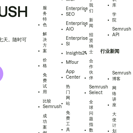
我
库
USH
服
Enterprise
们
务
SEO
学
特
新
院
Enterprise
色
闻
AIO
Semrush
解
招
API
Enterprise
h 七天。随时可
决
贤
SI
方
纳
案
行业新闻
士
Insights24
价
合
Mfour
格
作
App
伙
Semrush
免
Center
伴
博客
费
试
热
Semrush
网
用
门
Select
络
网
讲
比较
全
站
座
Semrush
球
免
问
大
成
费
题
使
功
工
指
计
案
具
数
划
例