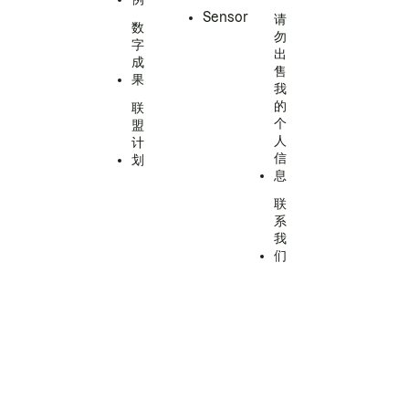
Sensor
请
数
勿
字
出
成
售
果
我
的
联
个
盟
人
计
信
划
息
联
系
我
们