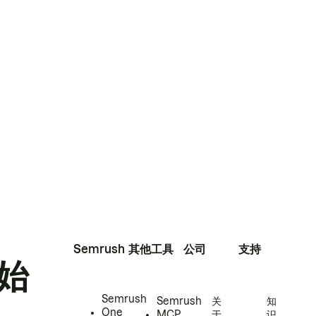
Semrush
其他工具
公司
支持
始
Semrush
Semrush
关
知
One
MCP
于
识