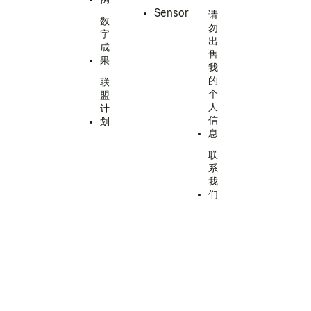
Sensor
请
数
勿
字
出
成
售
果
我
的
联
个
盟
人
计
信
划
息
联
系
我
们