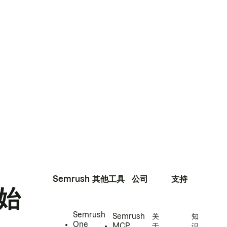
Semrush
其他工具
公司
支持
始
Semrush
Semrush
关
知
One
MCP
于
识