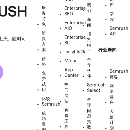
我
库
USH
服
Enterprise
们
务
SEO
学
特
新
院
Enterprise
色
闻
AIO
Semrush
解
招
API
Enterprise
h 七天。随时可
决
贤
SI
方
纳
案
行业新闻
士
Insights24
价
合
Mfour
格
作
App
伙
Semrush
免
Center
伴
博客
费
试
热
Semrush
网
用
门
Select
络
网
讲
比较
全
站
座
Semrush
球
免
问
大
成
费
题
使
功
工
指
计
案
具
数
划
例