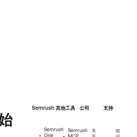
Semrush
其他工具
公司
支持
始
Semrush
Semrush
关
知
One
MCP
于
识