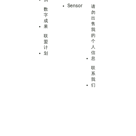
Sensor
请
数
勿
字
出
成
售
果
我
的
联
个
盟
人
计
信
划
息
联
系
我
们