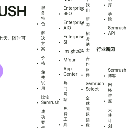
我
库
USH
服
Enterprise
们
务
SEO
学
特
新
院
Enterprise
色
闻
AIO
Semrush
解
招
API
Enterprise
h 七天。随时可
决
贤
SI
方
纳
案
行业新闻
士
Insights24
价
合
Mfour
格
作
App
伙
Semrush
免
Center
伴
博客
费
试
热
Semrush
网
用
门
Select
络
网
讲
比较
全
站
座
Semrush
球
免
问
大
成
费
题
使
功
工
指
计
案
具
数
划
例