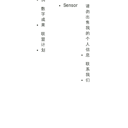
Sensor
请
数
勿
字
出
成
售
果
我
的
联
个
盟
人
计
信
划
息
联
系
我
们