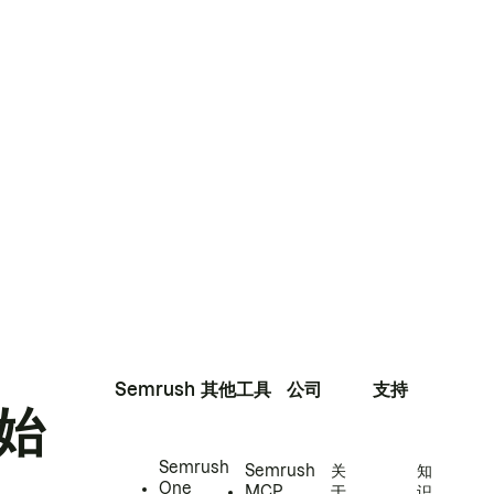
Semrush
其他工具
公司
支持
始
Semrush
Semrush
关
知
One
MCP
于
识