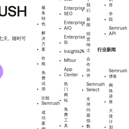
我
库
USH
服
Enterprise
们
务
SEO
学
特
新
院
Enterprise
色
闻
AIO
Semrush
解
招
API
Enterprise
h 七天。随时可
决
贤
SI
方
纳
案
行业新闻
士
Insights24
价
合
Mfour
格
作
App
伙
Semrush
免
Center
伴
博客
费
试
热
Semrush
网
用
门
Select
络
网
讲
比较
全
站
座
Semrush
球
免
问
大
成
费
题
使
功
工
指
计
案
具
数
划
例