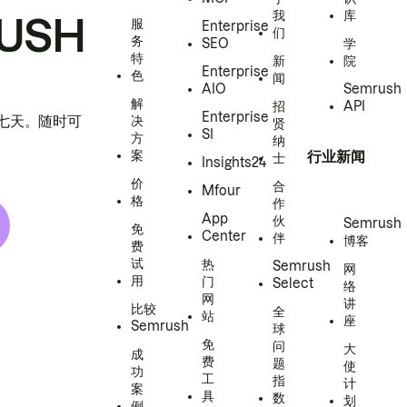
我
库
USH
服
Enterprise
们
务
SEO
学
特
新
院
Enterprise
色
闻
AIO
Semrush
解
招
API
Enterprise
h 七天。随时可
决
贤
SI
方
纳
案
行业新闻
士
Insights24
价
合
Mfour
格
作
App
伙
Semrush
免
Center
伴
博客
费
试
热
Semrush
网
用
门
Select
络
网
讲
比较
全
站
座
Semrush
球
免
问
大
成
费
题
使
功
工
指
计
案
具
数
划
例