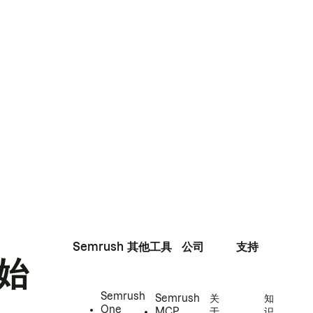
Semrush
其他工具
公司
支持
始
Semrush
Semrush
关
知
One
MCP
于
识