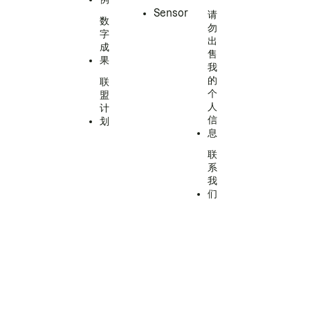
Sensor
请
数
勿
字
出
成
售
果
我
的
联
个
盟
人
计
信
划
息
联
系
我
们