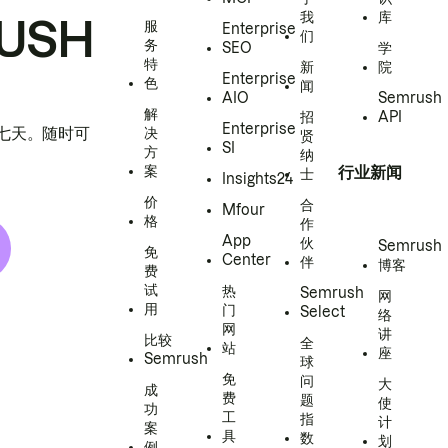
我
库
USH
服
Enterprise
们
务
SEO
学
特
新
院
Enterprise
色
闻
AIO
Semrush
解
招
API
Enterprise
h 七天。随时可
决
贤
SI
方
纳
案
行业新闻
士
Insights24
价
合
Mfour
格
作
App
伙
Semrush
免
Center
伴
博客
费
试
热
Semrush
网
用
门
Select
络
网
讲
比较
全
站
座
Semrush
球
免
问
大
成
费
题
使
功
工
指
计
案
具
数
划
例