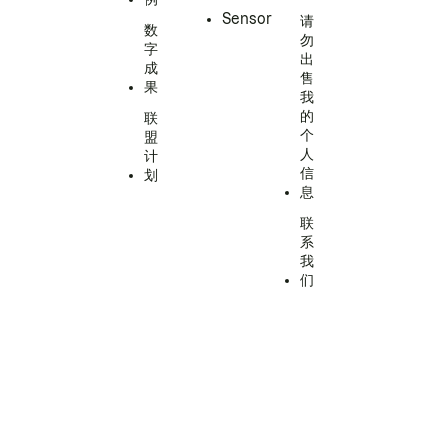
Sensor
请
数
勿
字
出
成
售
果
我
的
联
个
盟
人
计
信
划
息
联
系
我
们