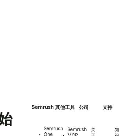
Semrush
其他工具
公司
支持
始
Semrush
Semrush
关
知
One
MCP
于
识