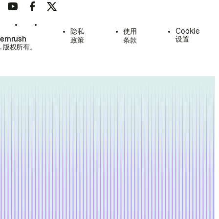
隐私
使用
Cookie
Semrush
设置
政策
条款
.
版权所有。