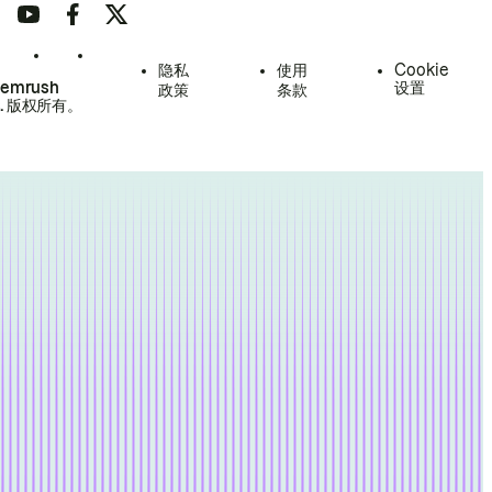
隐私
使用
Cookie
Semrush
设置
政策
条款
.
版权所有。