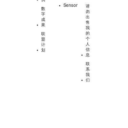
Sensor
请
数
勿
字
出
成
售
果
我
的
联
个
盟
人
计
信
划
息
联
系
我
们