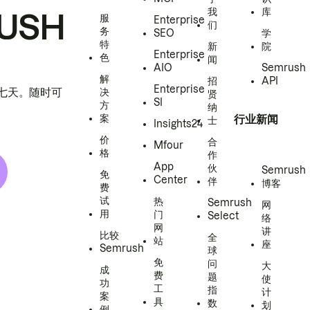
我
库
USH
服
Enterprise
们
务
SEO
学
特
新
院
Enterprise
色
闻
AIO
Semrush
解
招
API
Enterprise
h 七天。随时可
决
贤
SI
方
纳
案
行业新闻
士
Insights24
价
合
Mfour
格
作
App
伙
Semrush
免
Center
伴
博客
费
试
热
Semrush
网
用
门
Select
络
网
讲
比较
全
站
座
Semrush
球
免
问
大
成
费
题
使
功
工
指
计
案
具
数
划
例