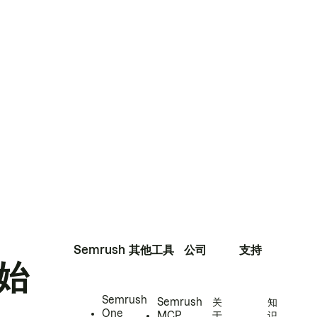
Semrush
其他工具
公司
支持
始
Semrush
Semrush
关
知
One
MCP
于
识