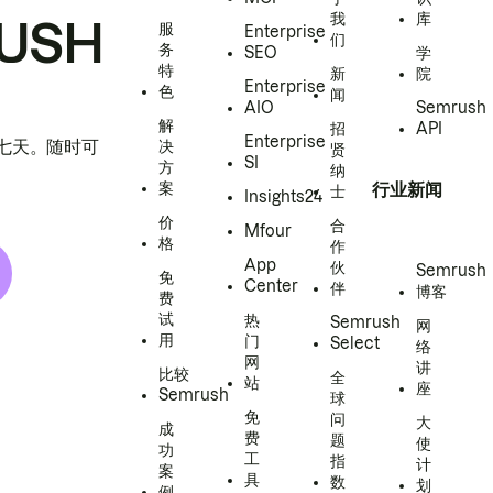
我
库
USH
服
Enterprise
们
务
SEO
学
特
新
院
Enterprise
色
闻
AIO
Semrush
解
招
API
Enterprise
h 七天。随时可
决
贤
SI
方
纳
案
行业新闻
士
Insights24
价
合
Mfour
格
作
App
伙
Semrush
免
Center
伴
博客
费
试
热
Semrush
网
用
门
Select
络
网
讲
比较
全
站
座
Semrush
球
免
问
大
成
费
题
使
功
工
指
计
案
具
数
划
例