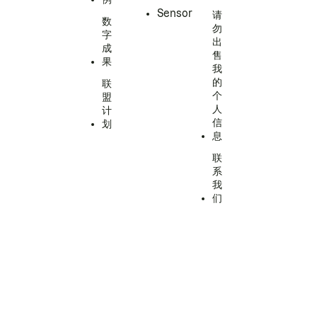
Sensor
请
数
勿
字
出
成
售
果
我
的
联
个
盟
人
计
信
划
息
联
系
我
们