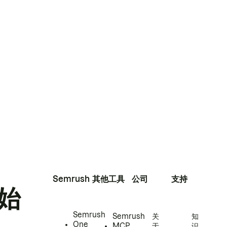
Semrush
其他工具
公司
支持
始
Semrush
Semrush
关
知
One
MCP
于
识