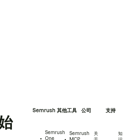
Semrush
其他工具
公司
支持
始
Semrush
Semrush
关
知
One
MCP
于
识