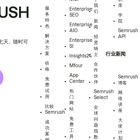
我
库
USH
服
Enterprise
们
务
SEO
学
特
新
院
Enterprise
色
闻
AIO
Semrush
解
招
API
Enterprise
h 七天。随时可
决
贤
SI
方
纳
案
行业新闻
士
Insights24
价
合
Mfour
格
作
App
伙
Semrush
免
Center
伴
博客
费
试
热
Semrush
网
用
门
Select
络
网
讲
比较
全
站
座
Semrush
球
免
问
大
成
费
题
使
功
工
指
计
案
具
数
划
例