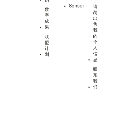
Sensor
请
数
勿
字
出
成
售
果
我
的
联
个
盟
人
计
信
划
息
联
系
我
们