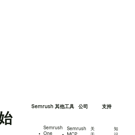
Semrush
其他工具
公司
支持
始
Semrush
Semrush
关
知
One
MCP
于
识