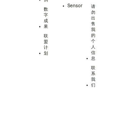
Sensor
请
数
勿
字
出
成
售
果
我
的
联
个
盟
人
计
信
划
息
联
系
我
们