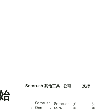
Semrush
其他工具
公司
支持
始
Semrush
Semrush
关
知
One
MCP
于
识