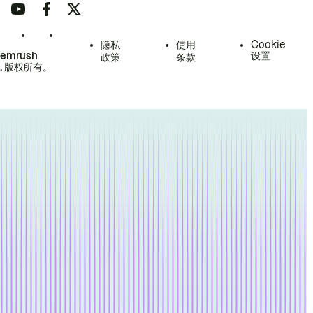
隐私
使用
Cookie
Semrush
设置
政策
条款
.
版权所有。