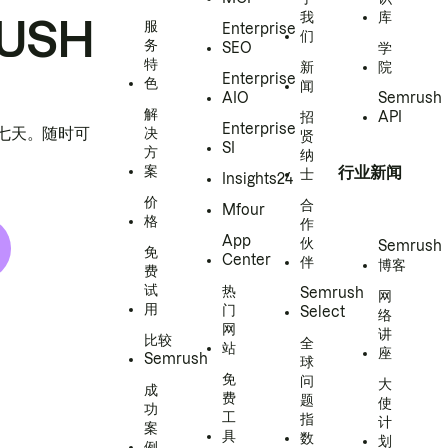
我
库
USH
服
Enterprise
们
务
SEO
学
特
新
院
Enterprise
色
闻
AIO
Semrush
解
招
API
Enterprise
h 七天。随时可
决
贤
SI
方
纳
案
行业新闻
士
Insights24
价
合
Mfour
格
作
App
伙
Semrush
免
Center
伴
博客
费
试
热
Semrush
网
用
门
Select
络
网
讲
比较
全
站
座
Semrush
球
免
问
大
成
费
题
使
功
工
指
计
案
具
数
划
例