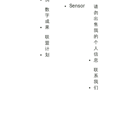
Sensor
请
数
勿
字
出
成
售
果
我
的
联
个
盟
人
计
信
划
息
联
系
我
们