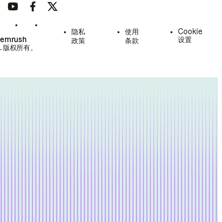
隐私
使用
Cookie
Semrush
设置
政策
条款
.
版权所有。