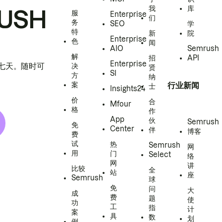
我
库
USH
服
Enterprise
们
务
SEO
学
特
新
院
Enterprise
色
闻
AIO
Semrush
解
招
API
Enterprise
h 七天。随时可
决
贤
SI
方
纳
案
行业新闻
士
Insights24
价
合
Mfour
格
作
App
伙
Semrush
免
Center
伴
博客
费
试
热
Semrush
网
用
门
Select
络
网
讲
比较
全
站
座
Semrush
球
免
问
大
成
费
题
使
功
工
指
计
案
具
数
划
例