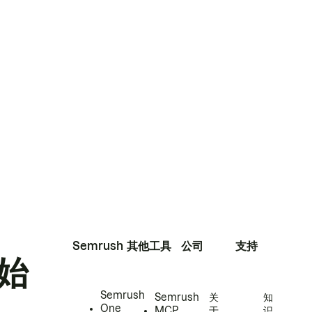
Semrush
其他工具
公司
支持
始
Semrush
Semrush
关
知
One
MCP
于
识