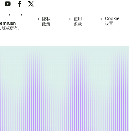
隐私
使用
Cookie
Semrush
设置
政策
条款
.
版权所有。