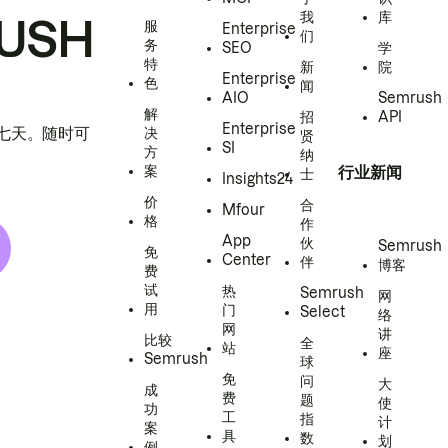
我
库
USH
服
Enterprise
们
务
SEO
学
特
新
院
Enterprise
色
闻
AIO
Semrush
解
招
API
Enterprise
h 七天。随时可
决
贤
SI
方
纳
案
行业新闻
士
Insights24
价
合
Mfour
格
作
App
伙
Semrush
免
Center
伴
博客
费
试
热
Semrush
网
用
门
Select
络
网
讲
比较
全
站
座
Semrush
球
免
问
大
成
费
题
使
功
工
指
计
案
具
数
划
例