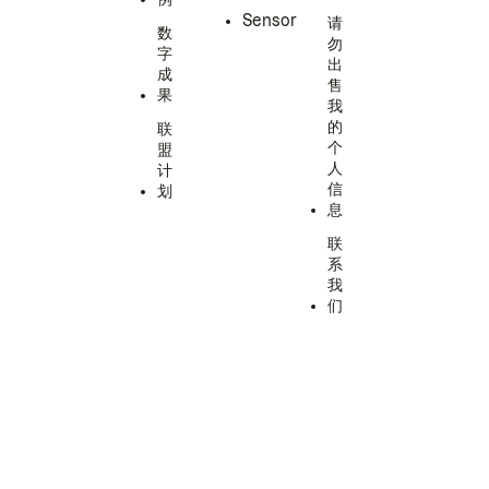
Sensor
请
数
勿
字
出
成
售
果
我
的
联
个
盟
人
计
信
划
息
联
系
我
们