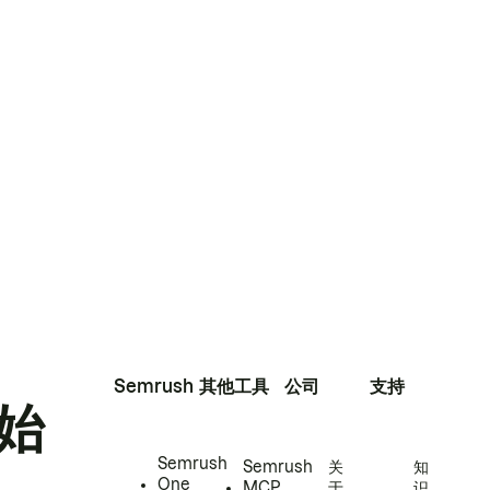
Semrush
其他工具
公司
支持
始
Semrush
Semrush
关
知
One
MCP
于
识