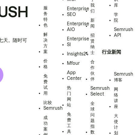
我
库
USH
服
Enterprise
们
务
SEO
学
特
新
院
Enterprise
色
闻
AIO
Semrush
解
招
API
Enterprise
h 七天。随时可
决
贤
SI
方
纳
案
行业新闻
士
Insights24
价
合
Mfour
格
作
App
伙
Semrush
免
Center
伴
博客
费
试
热
Semrush
网
用
门
Select
络
网
讲
比较
全
站
座
Semrush
球
免
问
大
成
费
题
使
功
工
指
计
案
具
数
划
例