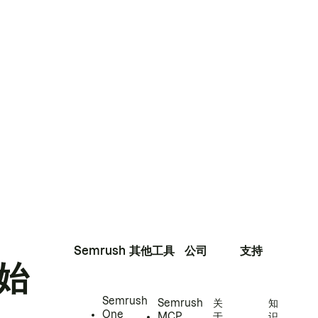
Semrush
其他工具
公司
支持
始
Semrush
Semrush
关
知
One
MCP
于
识