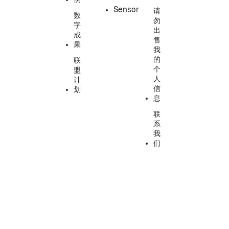
Sensor
请
数
勿
字
出
成
售
果
我
的
联
个
盟
人
计
信
划
息
联
系
我
们