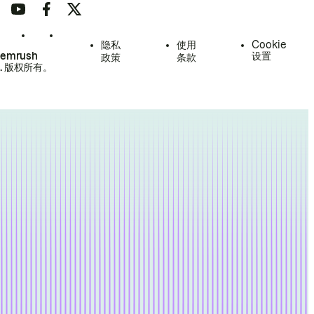
隐私
使用
Cookie
Semrush
设置
政策
条款
.
版权所有。