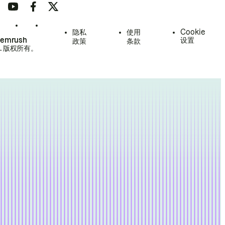
隐私
使用
Cookie
Semrush
设置
政策
条款
.
版权所有。