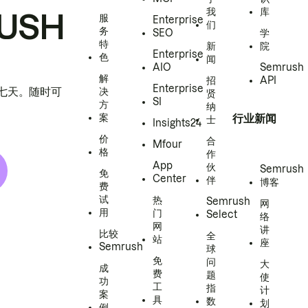
我
库
USH
服
Enterprise
们
务
SEO
学
特
新
院
Enterprise
色
闻
AIO
Semrush
解
招
API
Enterprise
h 七天。随时可
决
贤
SI
方
纳
案
行业新闻
士
Insights24
价
合
Mfour
格
作
App
伙
Semrush
免
Center
伴
博客
费
试
热
Semrush
网
用
门
Select
络
网
讲
比较
全
站
座
Semrush
球
免
问
大
成
费
题
使
功
工
指
计
案
具
数
划
例