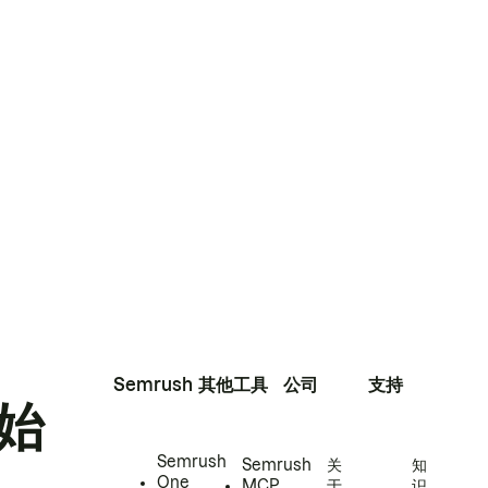
Semrush
其他工具
公司
支持
始
Semrush
Semrush
关
知
One
MCP
于
识