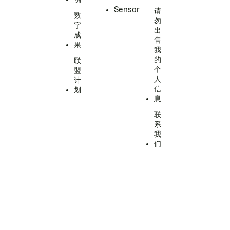
Sensor
请
数
勿
字
出
成
售
果
我
的
联
个
盟
人
计
信
划
息
联
系
我
们