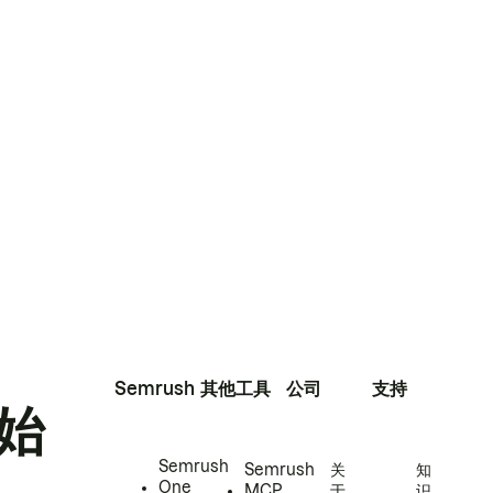
Semrush
其他工具
公司
支持
始
Semrush
Semrush
关
知
One
MCP
于
识