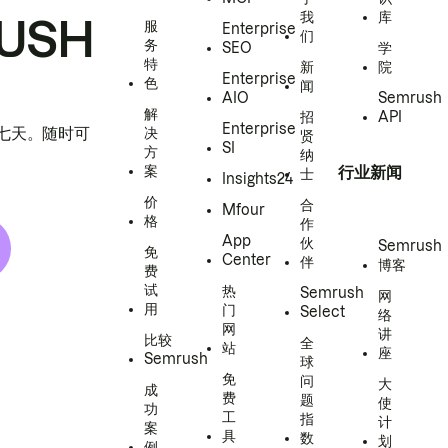
我
库
USH
服
Enterprise
们
务
SEO
学
特
新
院
Enterprise
色
闻
AIO
Semrush
解
招
API
Enterprise
h 七天。随时可
决
贤
SI
方
纳
案
行业新闻
士
Insights24
价
合
Mfour
格
作
App
伙
Semrush
免
Center
伴
博客
费
试
热
Semrush
网
用
门
Select
络
网
讲
比较
全
站
座
Semrush
球
免
问
大
成
费
题
使
功
工
指
计
案
具
数
划
例