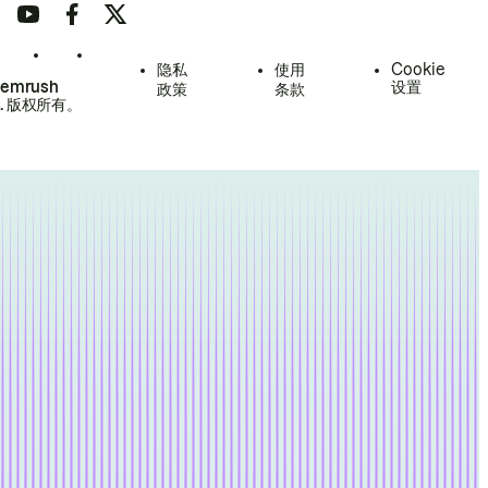
隐私
使用
Cookie
Semrush
设置
政策
条款
.
版权所有。