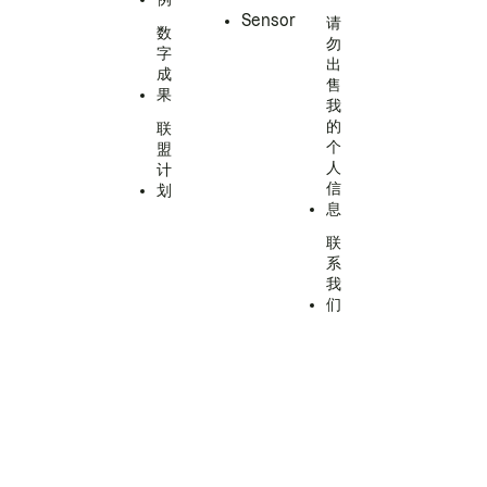
Sensor
请
数
勿
字
出
成
售
果
我
的
联
个
盟
人
计
信
划
息
联
系
我
们