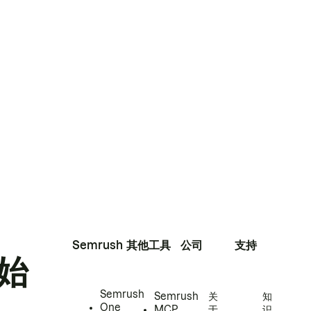
Semrush
其他工具
公司
支持
始
Semrush
Semrush
关
知
One
MCP
于
识