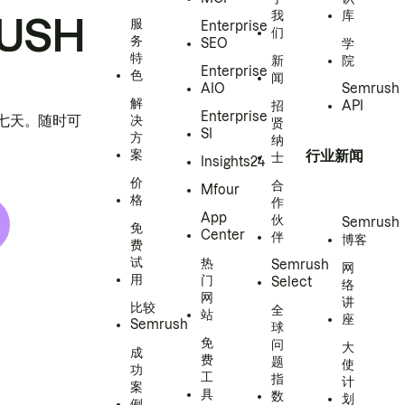
我
库
USH
服
Enterprise
们
务
SEO
学
特
新
院
Enterprise
色
闻
AIO
Semrush
解
招
API
Enterprise
h 七天。随时可
决
贤
SI
方
纳
案
行业新闻
士
Insights24
价
合
Mfour
格
作
App
伙
Semrush
免
Center
伴
博客
费
试
热
Semrush
网
用
门
Select
络
网
讲
比较
全
站
座
Semrush
球
免
问
大
成
费
题
使
功
工
指
计
案
具
数
划
例