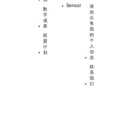
Sensor
请
数
勿
字
出
成
售
果
我
的
联
个
盟
人
计
信
划
息
联
系
我
们