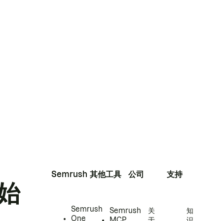
Semrush
其他工具
公司
支持
始
Semrush
Semrush
关
知
One
MCP
于
识