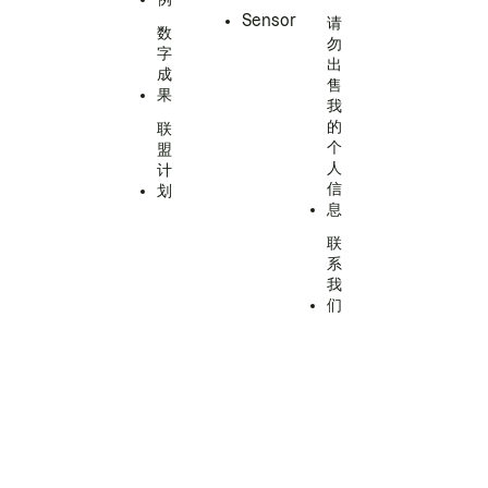
Sensor
请
数
勿
字
出
成
售
果
我
的
联
个
盟
人
计
信
划
息
联
系
我
们