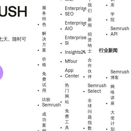
我
库
USH
服
Enterprise
们
务
SEO
学
特
新
院
Enterprise
色
闻
AIO
Semrush
解
招
API
Enterprise
h 七天。随时可
决
贤
SI
方
纳
案
行业新闻
士
Insights24
价
合
Mfour
格
作
App
伙
Semrush
免
Center
伴
博客
费
试
热
Semrush
网
用
门
Select
络
网
讲
比较
全
站
座
Semrush
球
免
问
大
成
费
题
使
功
工
指
计
案
具
数
划
例