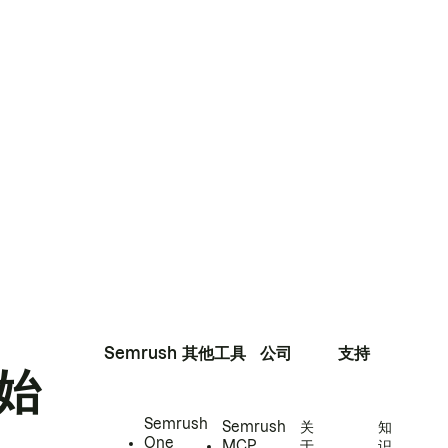
Semrush
其他工具
公司
支持
始
Semrush
Semrush
关
知
One
MCP
于
识