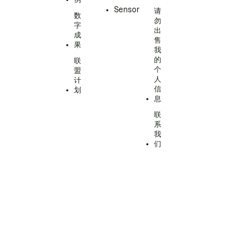
Sensor
请
数
勿
字
出
成
售
果
我
的
联
个
盟
人
计
信
划
息
联
系
我
们