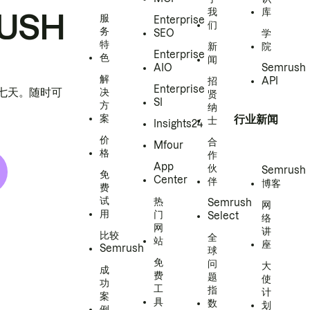
我
库
USH
服
Enterprise
们
务
SEO
学
特
新
院
Enterprise
色
闻
AIO
Semrush
解
招
API
Enterprise
h 七天。随时可
决
贤
SI
方
纳
案
行业新闻
士
Insights24
价
合
Mfour
格
作
App
伙
Semrush
免
Center
伴
博客
费
试
热
Semrush
网
用
门
Select
络
网
讲
比较
全
站
座
Semrush
球
免
问
大
成
费
题
使
功
工
指
计
案
具
数
划
例