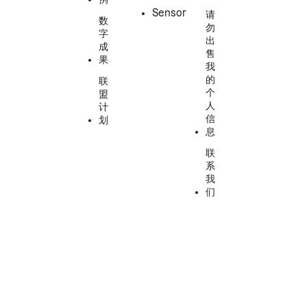
Sensor
请
数
勿
字
出
成
售
果
我
的
联
个
盟
人
计
信
划
息
联
系
我
们