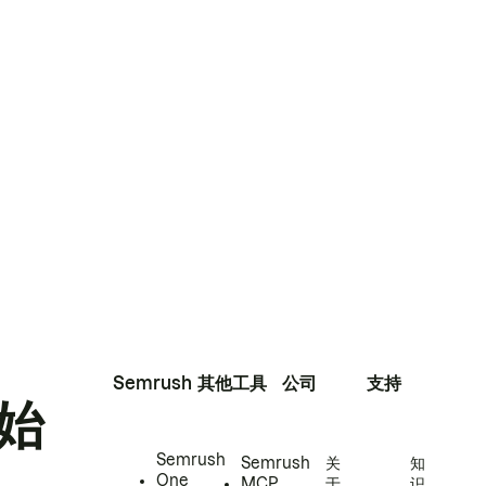
Semrush
其他工具
公司
支持
始
Semrush
Semrush
关
知
One
MCP
于
识