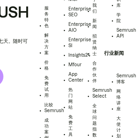
我
库
USH
服
Enterprise
们
务
SEO
学
特
新
院
Enterprise
色
闻
AIO
Semrush
解
招
API
Enterprise
h 七天。随时可
决
贤
SI
方
纳
案
行业新闻
士
Insights24
价
合
Mfour
格
作
App
伙
Semrush
免
Center
伴
博客
费
试
热
Semrush
网
用
门
Select
络
网
讲
比较
全
站
座
Semrush
球
免
问
大
成
费
题
使
功
工
指
计
案
具
数
划
例