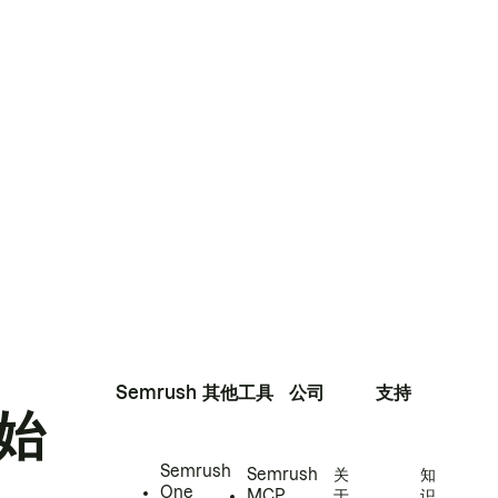
Semrush
其他工具
公司
支持
始
Semrush
Semrush
关
知
One
MCP
于
识