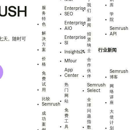
我
库
USH
服
Enterprise
们
务
SEO
学
特
新
院
Enterprise
色
闻
AIO
Semrush
解
招
API
Enterprise
h 七天。随时可
决
贤
SI
方
纳
案
行业新闻
士
Insights24
价
合
Mfour
格
作
App
伙
Semrush
免
Center
伴
博客
费
试
热
Semrush
网
用
门
Select
络
网
讲
比较
全
站
座
Semrush
球
免
问
大
成
费
题
使
功
工
指
计
案
具
数
划
例