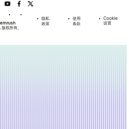
隐私
使用
Cookie
Semrush
设置
政策
条款
.
版权所有。