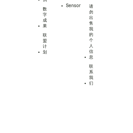
Sensor
请
数
勿
字
出
成
售
果
我
的
联
个
盟
人
计
信
划
息
联
系
我
们