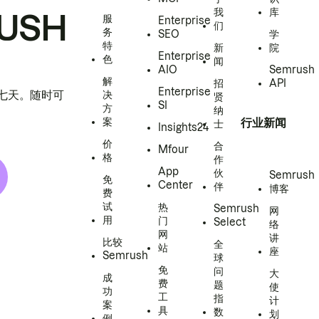
我
库
USH
服
Enterprise
们
务
SEO
学
特
新
院
Enterprise
色
闻
AIO
Semrush
解
招
API
Enterprise
h 七天。随时可
决
贤
SI
方
纳
案
行业新闻
士
Insights24
价
合
Mfour
格
作
App
伙
Semrush
免
Center
伴
博客
费
试
热
Semrush
网
用
门
Select
络
网
讲
比较
全
站
座
Semrush
球
免
问
大
成
费
题
使
功
工
指
计
案
具
数
划
例