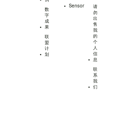
Sensor
请
数
勿
字
出
成
售
果
我
的
联
个
盟
人
计
信
划
息
联
系
我
们