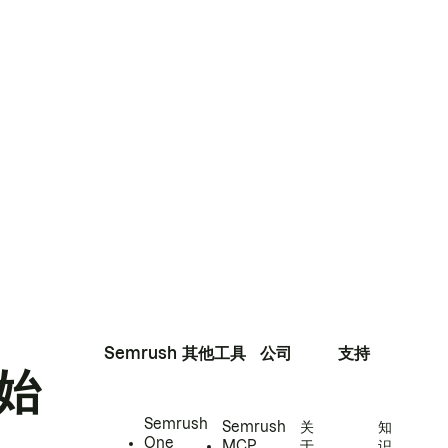
Semrush
其他工具
公司
支持
始
Semrush
Semrush
关
知
One
MCP
于
识