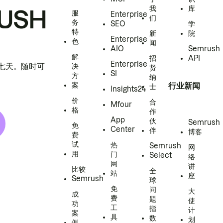
我
库
USH
服
Enterprise
们
务
SEO
学
特
新
院
Enterprise
色
闻
AIO
Semrush
解
招
API
Enterprise
h 七天。随时可
决
贤
SI
方
纳
案
行业新闻
士
Insights24
价
合
Mfour
格
作
App
伙
Semrush
免
Center
伴
博客
费
试
热
Semrush
网
用
门
Select
络
网
讲
比较
全
站
座
Semrush
球
免
问
大
成
费
题
使
功
工
指
计
案
具
数
划
例