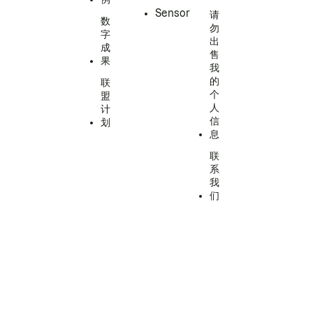
Sensor
请
数
勿
字
出
成
售
果
我
的
联
个
盟
人
计
信
划
息
联
系
我
们