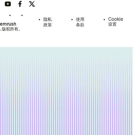
隐私
使用
Cookie
Semrush
设置
政策
条款
.
版权所有。