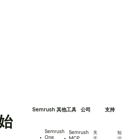
Semrush
其他工具
公司
支持
始
Semrush
Semrush
关
知
One
MCP
于
识