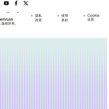
隐私
使用
Cookie
Semrush
设置
政策
条款
.
版权所有。