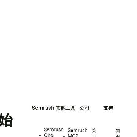
Semrush
其他工具
公司
支持
始
Semrush
Semrush
关
知
One
MCP
于
识