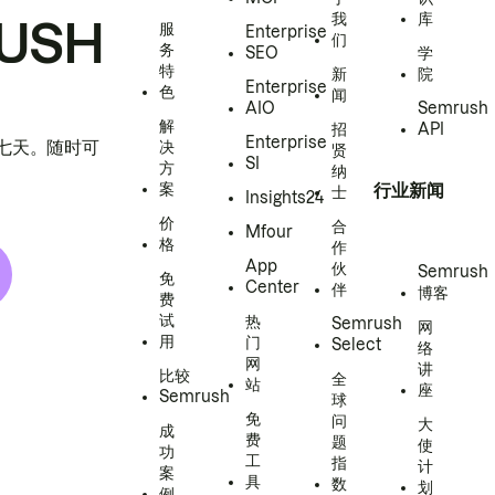
我
库
USH
服
Enterprise
们
务
SEO
学
特
新
院
Enterprise
色
闻
AIO
Semrush
解
招
API
Enterprise
h 七天。随时可
决
贤
SI
方
纳
案
行业新闻
士
Insights24
价
合
Mfour
格
作
App
伙
Semrush
免
Center
伴
博客
费
试
热
Semrush
网
用
门
Select
络
网
讲
比较
全
站
座
Semrush
球
免
问
大
成
费
题
使
功
工
指
计
案
具
数
划
例