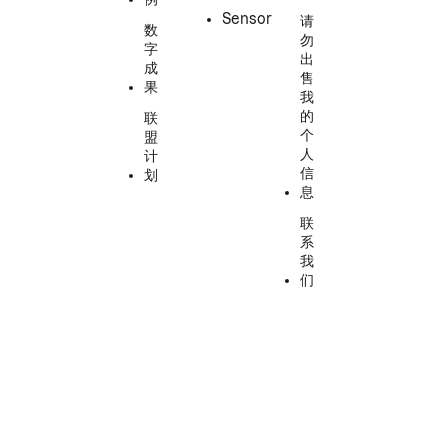
Sensor
请
数
勿
字
出
成
售
果
我
的
联
个
盟
人
计
信
划
息
联
系
我
们