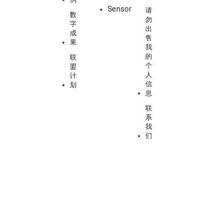
Sensor
请
数
勿
字
出
成
售
果
我
的
联
个
盟
人
计
信
划
息
联
系
我
们