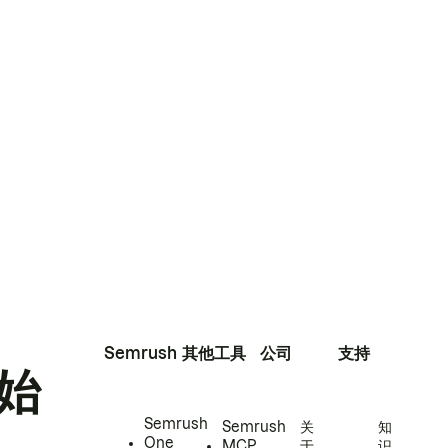
Semrush
其他工具
公司
支持
始
Semrush
Semrush
关
知
One
MCP
于
识