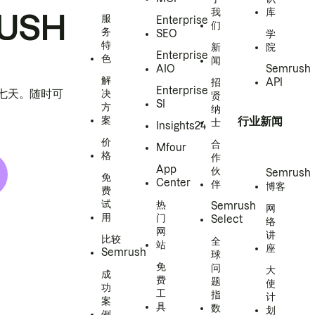
我
库
USH
服
Enterprise
们
务
SEO
学
特
新
院
Enterprise
色
闻
AIO
Semrush
解
招
API
Enterprise
h 七天。随时可
决
贤
SI
方
纳
案
行业新闻
士
Insights24
价
合
Mfour
格
作
App
伙
Semrush
免
Center
伴
博客
费
试
热
Semrush
网
用
门
Select
络
网
讲
比较
全
站
座
Semrush
球
免
问
大
成
费
题
使
功
工
指
计
案
具
数
划
例