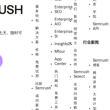
我
库
USH
服
Enterprise
们
务
SEO
学
特
新
院
Enterprise
色
闻
AIO
Semrush
解
招
API
Enterprise
h 七天。随时可
决
贤
SI
方
纳
案
行业新闻
士
Insights24
价
合
Mfour
格
作
App
伙
Semrush
免
Center
伴
博客
费
试
热
Semrush
网
用
门
Select
络
网
讲
比较
全
站
座
Semrush
球
免
问
大
成
费
题
使
功
工
指
计
案
具
数
划
例