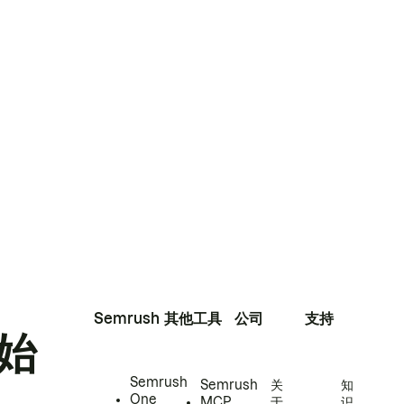
Semrush
其他工具
公司
支持
始
Semrush
Semrush
关
知
One
MCP
于
识