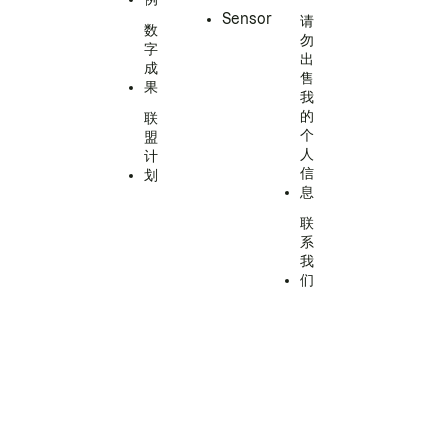
Sensor
请
数
勿
字
出
成
售
果
我
的
联
个
盟
人
计
信
划
息
联
系
我
们