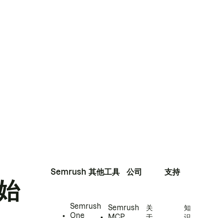
Semrush
其他工具
公司
支持
始
Semrush
Semrush
关
知
One
MCP
于
识