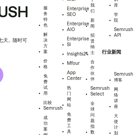
我
库
USH
服
Enterprise
们
务
SEO
学
特
新
院
Enterprise
色
闻
AIO
Semrush
解
招
API
Enterprise
h 七天。随时可
决
贤
SI
方
纳
案
行业新闻
士
Insights24
价
合
Mfour
格
作
App
伙
Semrush
免
Center
伴
博客
费
试
热
Semrush
网
用
门
Select
络
网
讲
比较
全
站
座
Semrush
球
免
问
大
成
费
题
使
功
工
指
计
案
具
数
划
例