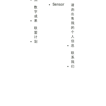
Sensor
请
数
勿
字
出
成
售
果
我
的
联
个
盟
人
计
信
划
息
联
系
我
们