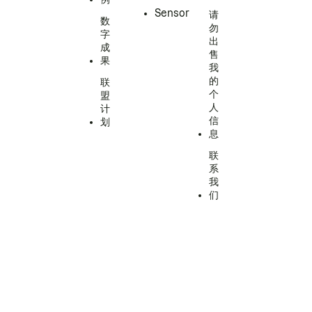
Sensor
请
数
勿
字
出
成
售
果
我
的
联
个
盟
人
计
信
划
息
联
系
我
们