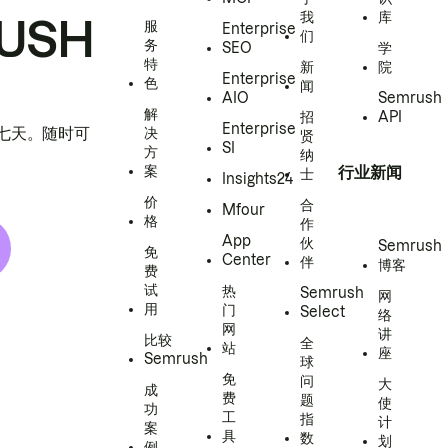
我
库
USH
服
Enterprise
们
务
SEO
学
特
新
院
Enterprise
色
闻
AIO
Semrush
解
招
API
Enterprise
h 七天。随时可
决
贤
SI
方
纳
案
行业新闻
士
Insights24
价
合
Mfour
格
作
App
伙
Semrush
免
Center
伴
博客
费
试
热
Semrush
网
用
门
Select
络
网
讲
比较
全
站
座
Semrush
球
免
问
大
成
费
题
使
功
工
指
计
案
具
数
划
例