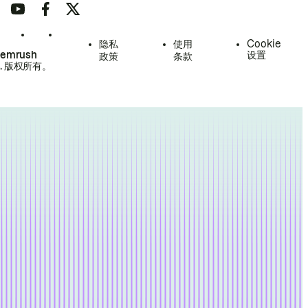
隐私
使用
Cookie
Semrush
设置
政策
条款
.
版权所有。