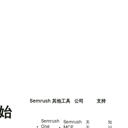
Semrush
其他工具
公司
支持
始
Semrush
Semrush
关
知
One
MCP
于
识