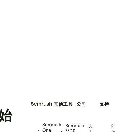
Semrush
其他工具
公司
支持
始
Semrush
Semrush
关
知
One
MCP
于
识