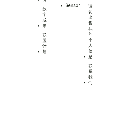
Sensor
请
数
勿
字
出
成
售
果
我
的
联
个
盟
人
计
信
划
息
联
系
我
们