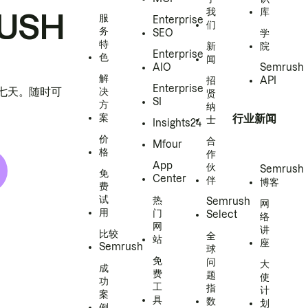
我
库
USH
服
Enterprise
们
务
SEO
学
特
新
院
Enterprise
色
闻
AIO
Semrush
解
招
API
Enterprise
h 七天。随时可
决
贤
SI
方
纳
案
行业新闻
士
Insights24
价
合
Mfour
格
作
App
伙
Semrush
免
Center
伴
博客
费
试
热
Semrush
网
用
门
Select
络
网
讲
比较
全
站
座
Semrush
球
免
问
大
成
费
题
使
功
工
指
计
案
具
数
划
例