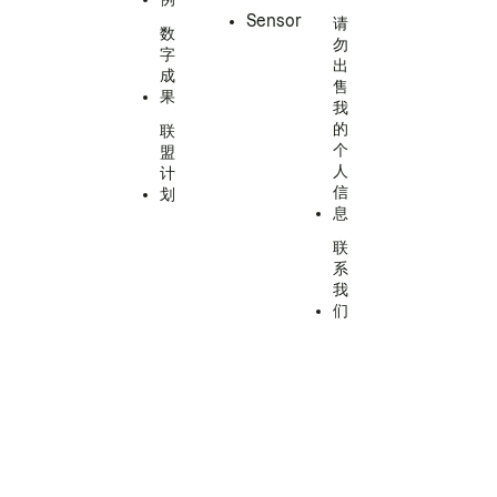
Sensor
请
数
勿
字
出
成
售
果
我
的
联
个
盟
人
计
信
划
息
联
系
我
们