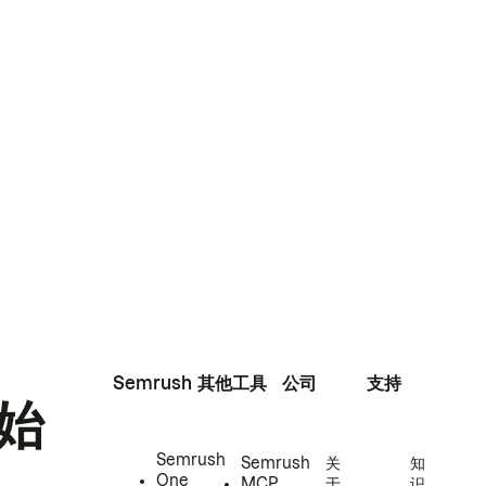
Semrush
其他工具
公司
支持
始
Semrush
Semrush
关
知
One
MCP
于
识