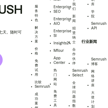
我
库
USH
服
Enterprise
们
务
SEO
学
特
新
院
Enterprise
色
闻
AIO
Semrush
解
招
API
Enterprise
h 七天。随时可
决
贤
SI
方
纳
案
行业新闻
士
Insights24
价
合
Mfour
格
作
App
伙
Semrush
免
Center
伴
博客
费
试
热
Semrush
网
用
门
Select
络
网
讲
比较
全
站
座
Semrush
球
免
问
大
成
费
题
使
功
工
指
计
案
具
数
划
例