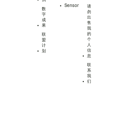
Sensor
请
数
勿
字
出
成
售
果
我
的
联
个
盟
人
计
信
划
息
联
系
我
们