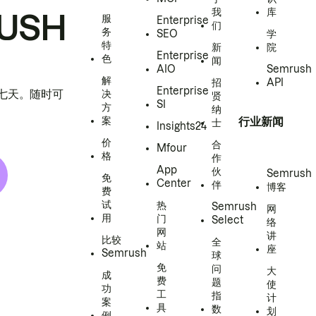
我
库
USH
服
Enterprise
们
务
SEO
学
特
新
院
Enterprise
色
闻
AIO
Semrush
解
招
API
Enterprise
h 七天。随时可
决
贤
SI
方
纳
案
行业新闻
士
Insights24
价
合
Mfour
格
作
App
伙
Semrush
免
Center
伴
博客
费
试
热
Semrush
网
用
门
Select
络
网
讲
比较
全
站
座
Semrush
球
免
问
大
成
费
题
使
功
工
指
计
案
具
数
划
例