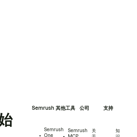
Semrush
其他工具
公司
支持
始
Semrush
Semrush
关
知
One
MCP
于
识