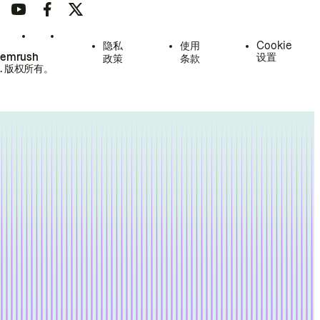
隐私
使用
Cookie
Semrush
设置
政策
条款
.
版权所有。