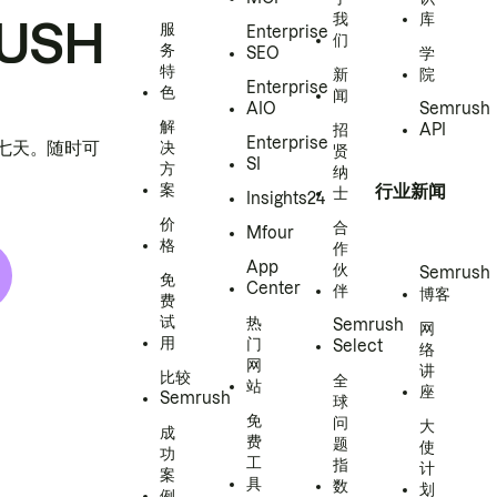
我
库
USH
服
Enterprise
们
务
SEO
学
特
新
院
Enterprise
色
闻
AIO
Semrush
解
招
API
Enterprise
h 七天。随时可
决
贤
SI
方
纳
案
行业新闻
士
Insights24
价
合
Mfour
格
作
App
伙
Semrush
免
Center
伴
博客
费
试
热
Semrush
网
用
门
Select
络
网
讲
比较
全
站
座
Semrush
球
免
问
大
成
费
题
使
功
工
指
计
案
具
数
划
例