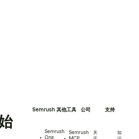
Semrush
其他工具
公司
支持
始
Semrush
Semrush
关
知
One
MCP
于
识