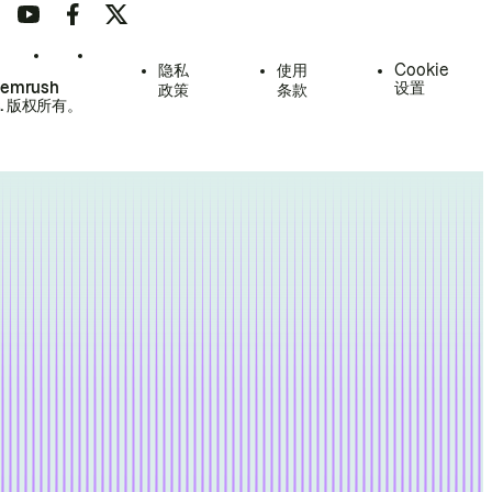
隐私
使用
Cookie
Semrush
设置
政策
条款
.
版权所有。