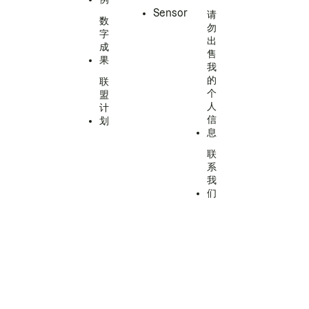
Sensor
请
数
勿
字
出
成
售
果
我
的
联
个
盟
人
计
信
划
息
联
系
我
们