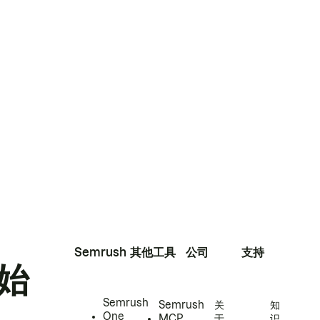
Semrush
其他工具
公司
支持
始
Semrush
Semrush
关
知
One
MCP
于
识