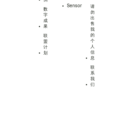
Sensor
请
数
勿
字
出
成
售
果
我
的
联
个
盟
人
计
信
划
息
联
系
我
们