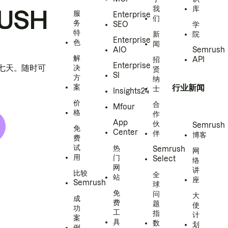
我
库
USH
服
Enterprise
们
务
SEO
学
特
新
院
Enterprise
色
闻
AIO
Semrush
解
招
API
Enterprise
h 七天。随时可
决
贤
SI
方
纳
案
行业新闻
士
Insights24
价
合
Mfour
格
作
App
伙
Semrush
免
Center
伴
博客
费
试
热
Semrush
网
用
门
Select
络
网
讲
比较
全
站
座
Semrush
球
免
问
大
成
费
题
使
功
工
指
计
案
具
数
划
例