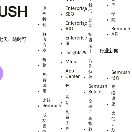
我
库
USH
服
Enterprise
们
务
SEO
学
特
新
院
Enterprise
色
闻
AIO
Semrush
解
招
API
Enterprise
h 七天。随时可
决
贤
SI
方
纳
案
行业新闻
士
Insights24
价
合
Mfour
格
作
App
伙
Semrush
免
Center
伴
博客
费
试
热
Semrush
网
用
门
Select
络
网
讲
比较
全
站
座
Semrush
球
免
问
大
成
费
题
使
功
工
指
计
案
具
数
划
例