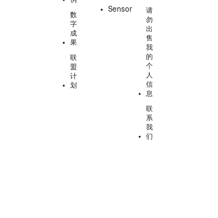
Sensor
请
数
勿
字
出
成
售
果
我
的
联
个
盟
人
计
信
划
息
联
系
我
们