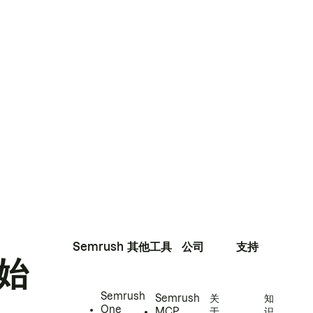
Semrush
其他工具
公司
支持
始
Semrush
Semrush
关
知
One
MCP
于
识