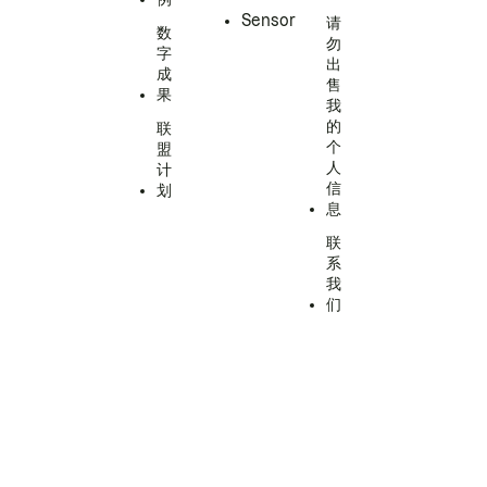
Sensor
请
数
勿
字
出
成
售
果
我
的
联
个
盟
人
计
信
划
息
联
系
我
们