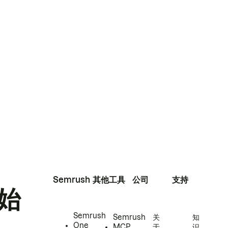
Semrush
其他工具
公司
支持
始
Semrush
Semrush
关
知
One
MCP
于
识