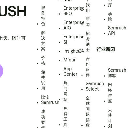
我
库
USH
服
Enterprise
们
务
SEO
学
特
新
院
Enterprise
色
闻
AIO
Semrush
解
招
API
Enterprise
h 七天。随时可
决
贤
SI
方
纳
案
行业新闻
士
Insights24
价
合
Mfour
格
作
App
伙
Semrush
免
Center
伴
博客
费
试
热
Semrush
网
用
门
Select
络
网
讲
比较
全
站
座
Semrush
球
免
问
大
成
费
题
使
功
工
指
计
案
具
数
划
例