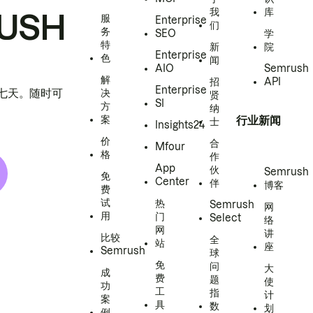
我
库
USH
服
Enterprise
们
务
SEO
学
特
新
院
Enterprise
色
闻
AIO
Semrush
解
招
API
Enterprise
h 七天。随时可
决
贤
SI
方
纳
案
行业新闻
士
Insights24
价
合
Mfour
格
作
App
伙
Semrush
免
Center
伴
博客
费
试
热
Semrush
网
用
门
Select
络
网
讲
比较
全
站
座
Semrush
球
免
问
大
成
费
题
使
功
工
指
计
案
具
数
划
例