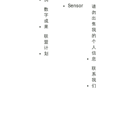
Sensor
请
数
勿
字
出
成
售
果
我
的
联
个
盟
人
计
信
划
息
联
系
我
们