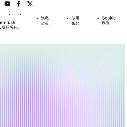
隐私
使用
Cookie
Semrush
设置
政策
条款
.
版权所有。