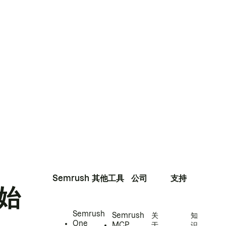
Semrush
其他工具
公司
支持
始
Semrush
Semrush
关
知
One
MCP
于
识