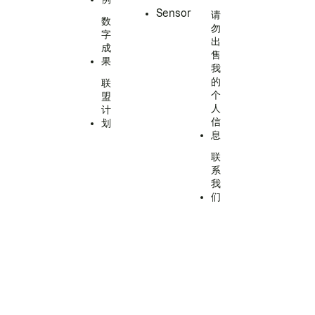
Sensor
请
数
勿
字
出
成
售
果
我
的
联
个
盟
人
计
信
划
息
联
系
我
们