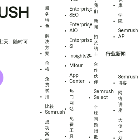
我
库
USH
服
Enterprise
们
务
SEO
学
特
新
院
Enterprise
色
闻
AIO
Semrush
解
招
API
Enterprise
h 七天。随时可
决
贤
SI
方
纳
案
行业新闻
士
Insights24
价
合
Mfour
格
作
App
伙
Semrush
免
Center
伴
博客
费
试
热
Semrush
网
用
门
Select
络
网
讲
比较
全
站
座
Semrush
球
免
问
大
成
费
题
使
功
工
指
计
案
具
数
划
例