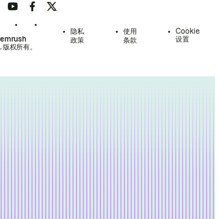
隐私
使用
Cookie
Semrush
设置
政策
条款
.
版权所有。