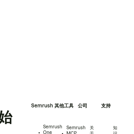
Semrush
其他工具
公司
支持
始
Semrush
Semrush
关
知
One
MCP
于
识