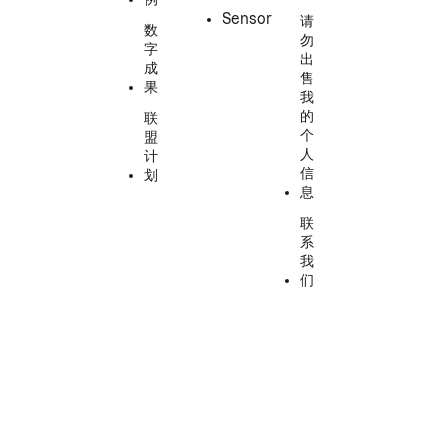
Sensor
请
数
勿
字
出
成
售
果
我
的
联
个
盟
人
计
信
划
息
联
系
我
们