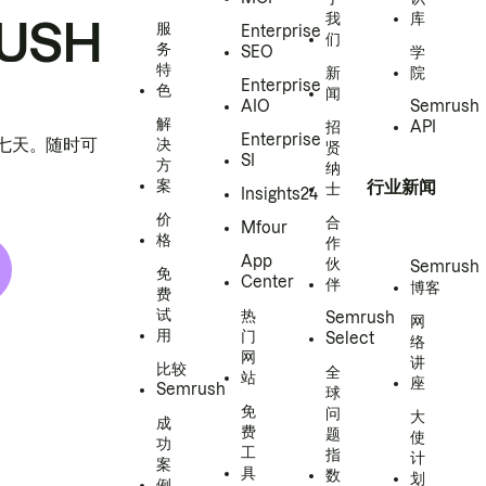
我
库
USH
服
Enterprise
们
务
SEO
学
特
新
院
Enterprise
色
闻
AIO
Semrush
解
招
API
Enterprise
h 七天。随时可
决
贤
SI
方
纳
案
行业新闻
士
Insights24
价
合
Mfour
格
作
App
伙
Semrush
免
Center
伴
博客
费
试
热
Semrush
网
用
门
Select
络
网
讲
比较
全
站
座
Semrush
球
免
问
大
成
费
题
使
功
工
指
计
案
具
数
划
例