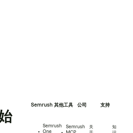
Semrush
其他工具
公司
支持
始
Semrush
Semrush
关
知
One
MCP
于
识