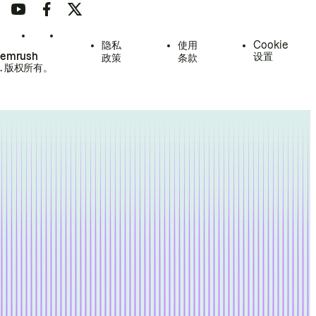
隐私
使用
Cookie
Semrush
设置
政策
条款
.
版权所有。