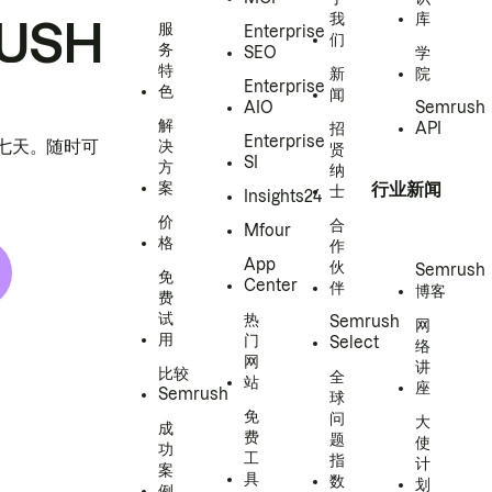
我
库
USH
服
Enterprise
们
务
SEO
学
特
新
院
Enterprise
色
闻
AIO
Semrush
解
招
API
Enterprise
h 七天。随时可
决
贤
SI
方
纳
案
行业新闻
士
Insights24
价
合
Mfour
格
作
App
伙
Semrush
免
Center
伴
博客
费
试
热
Semrush
网
用
门
Select
络
网
讲
比较
全
站
座
Semrush
球
免
问
大
成
费
题
使
功
工
指
计
案
具
数
划
例