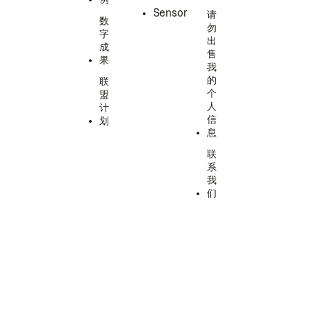
Sensor
请
数
勿
字
出
成
售
果
我
的
联
个
盟
人
计
信
划
息
联
系
我
们