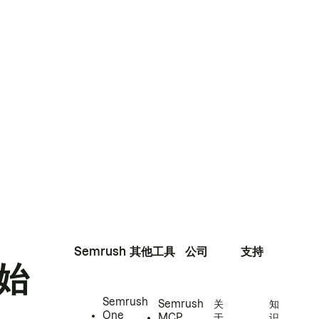
Semrush
其他工具
公司
支持
始
Semrush
Semrush
关
知
One
MCP
于
识