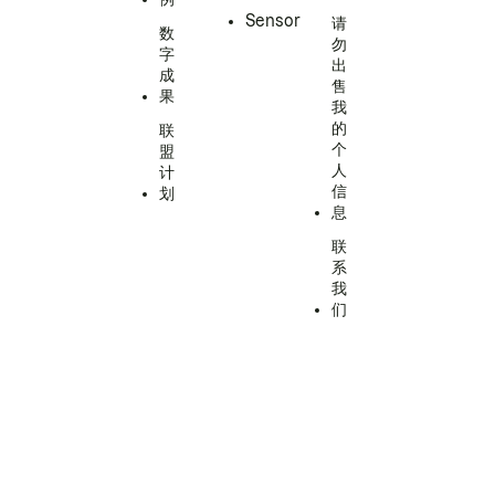
Sensor
请
数
勿
字
出
成
售
果
我
的
联
个
盟
人
计
信
划
息
联
系
我
们