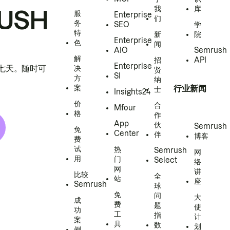
我
库
USH
服
Enterprise
们
务
SEO
学
特
新
院
Enterprise
色
闻
AIO
Semrush
解
招
API
Enterprise
h 七天。随时可
决
贤
SI
方
纳
案
行业新闻
士
Insights24
价
合
Mfour
格
作
App
伙
Semrush
免
Center
伴
博客
费
试
热
Semrush
网
用
门
Select
络
网
讲
比较
全
站
座
Semrush
球
免
问
大
成
费
题
使
功
工
指
计
案
具
数
划
例