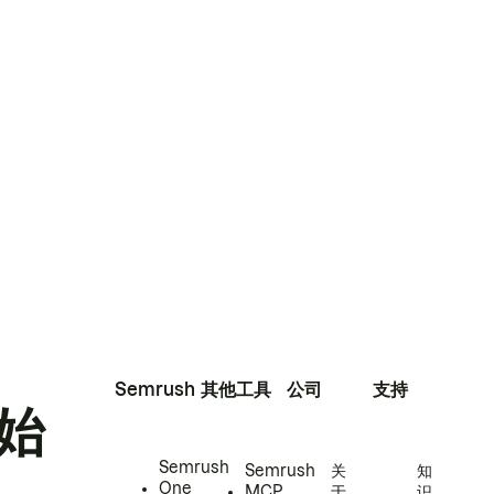
Semrush
其他工具
公司
支持
始
Semrush
Semrush
关
知
One
MCP
于
识