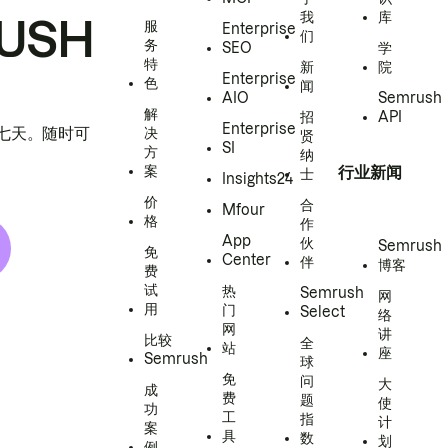
我
库
USH
服
Enterprise
们
务
SEO
学
特
新
院
Enterprise
色
闻
AIO
Semrush
解
招
API
Enterprise
h 七天。随时可
决
贤
SI
方
纳
案
行业新闻
士
Insights24
价
合
Mfour
格
作
App
伙
Semrush
免
Center
伴
博客
费
试
热
Semrush
网
用
门
Select
络
网
讲
比较
全
站
座
Semrush
球
免
问
大
成
费
题
使
功
工
指
计
案
具
数
划
例