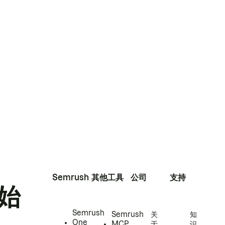
Semrush
其他工具
公司
支持
始
Semrush
Semrush
关
知
One
MCP
于
识