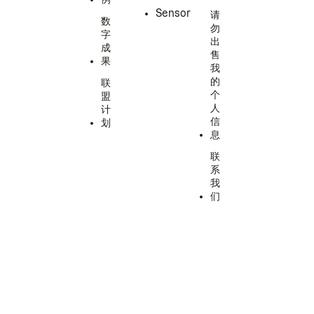
Sensor
请
数
勿
字
出
成
售
果
我
的
联
个
盟
人
计
信
划
息
联
系
我
们