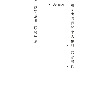
Sensor
请
数
勿
字
出
成
售
果
我
的
联
个
盟
人
计
信
划
息
联
系
我
们