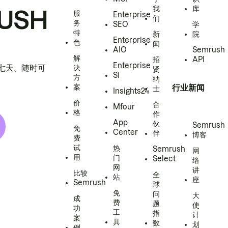
我
库
USH
服
Enterprise
们
务
SEO
学
特
新
院
Enterprise
色
闻
AIO
Semrush
解
招
API
Enterprise
h 七天。随时可
决
贤
SI
方
纳
案
行业新闻
士
Insights24
价
合
Mfour
格
作
App
伙
Semrush
免
Center
伴
博客
费
试
热
Semrush
网
用
门
Select
络
网
讲
比较
全
站
座
Semrush
球
免
问
大
成
费
题
使
功
工
指
计
案
具
数
划
例