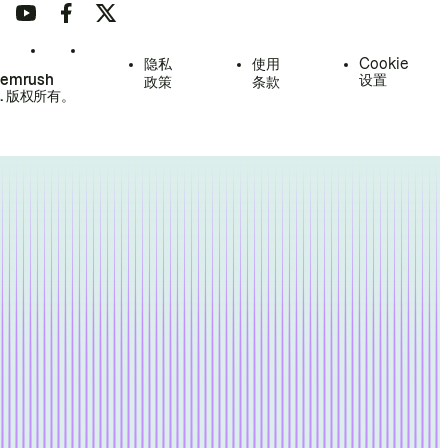
隐私
使用
Cookie
Semrush
设置
政策
条款
.
版权所有。