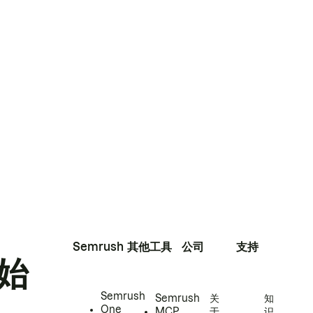
Semrush
其他工具
公司
支持
始
Semrush
Semrush
关
知
One
MCP
于
识