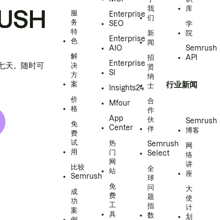
我
库
USH
服
Enterprise
们
务
SEO
学
特
新
院
Enterprise
色
闻
AIO
Semrush
解
招
API
Enterprise
h 七天。随时可
决
贤
SI
方
纳
案
行业新闻
士
Insights24
价
合
Mfour
格
作
App
伙
Semrush
免
Center
伴
博客
费
试
热
Semrush
网
用
门
Select
络
网
讲
比较
全
站
座
Semrush
球
免
问
大
成
费
题
使
功
工
指
计
案
具
数
划
例