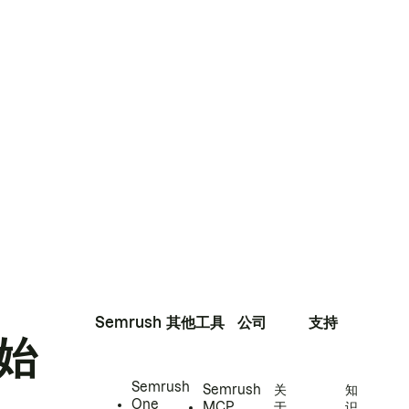
Semrush
其他工具
公司
支持
始
Semrush
Semrush
关
知
One
MCP
于
识