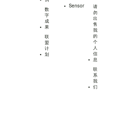
Sensor
请
数
勿
字
出
成
售
果
我
的
联
个
盟
人
计
信
划
息
联
系
我
们