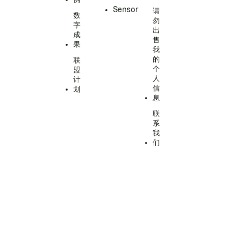
Sensor
请
数
勿
字
出
成
售
果
我
的
联
个
盟
人
计
信
划
息
联
系
我
们