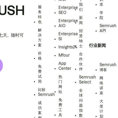
我
库
USH
服
Enterprise
们
务
SEO
学
特
新
院
Enterprise
色
闻
AIO
Semrush
解
招
API
Enterprise
h 七天。随时可
决
贤
SI
方
纳
案
行业新闻
士
Insights24
价
合
Mfour
格
作
App
伙
Semrush
免
Center
伴
博客
费
试
热
Semrush
网
用
门
Select
络
网
讲
比较
全
站
座
Semrush
球
免
问
大
成
费
题
使
功
工
指
计
案
具
数
划
例