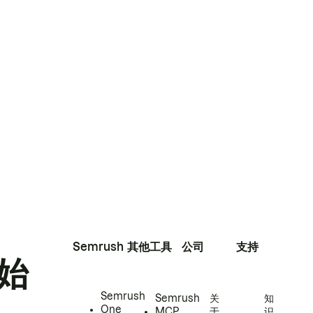
Semrush
其他工具
公司
支持
始
Semrush
Semrush
关
知
One
MCP
于
识