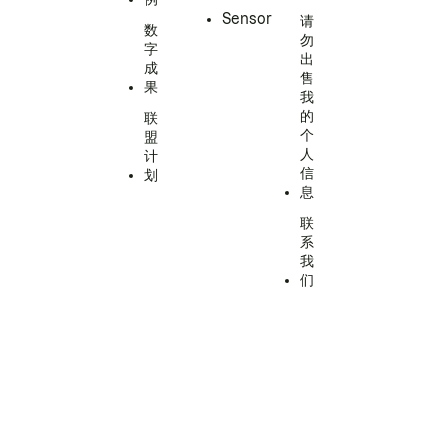
Sensor
请
数
勿
字
出
成
售
果
我
的
联
个
盟
人
计
信
划
息
联
系
我
们