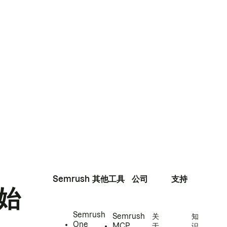
Semrush
其他工具
公司
支持
始
Semrush
Semrush
关
知
One
MCP
于
识