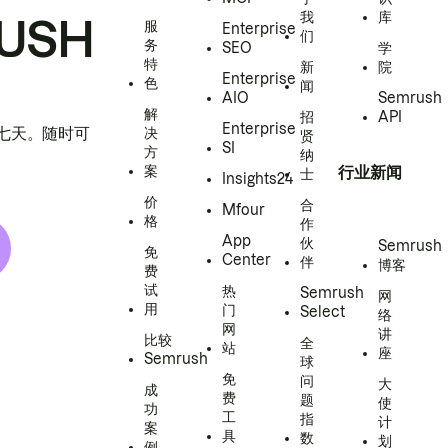
我
库
USH
服
Enterprise
们
务
SEO
学
特
新
院
Enterprise
色
闻
AIO
Semrush
解
招
API
Enterprise
h 七天。随时可
决
贤
SI
方
纳
案
行业新闻
士
Insights24
价
合
Mfour
格
作
App
伙
Semrush
免
Center
伴
博客
费
试
热
Semrush
网
用
门
Select
络
网
讲
比较
全
站
座
Semrush
球
免
问
大
成
费
题
使
功
工
指
计
案
具
数
划
例